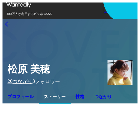
アプリを使う
400万人が利用するビジネスSNS
松原 美穂
20
3
つながり
フォロワー
プロフィール
ストーリー
性格
つながり