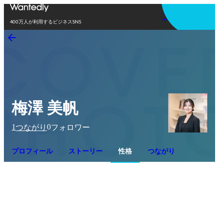
アプリを使う
400万人が利用するビジネスSNS
梅澤 美帆
1
0
つながり
フォロワー
プロフィール
ストーリー
性格
つながり