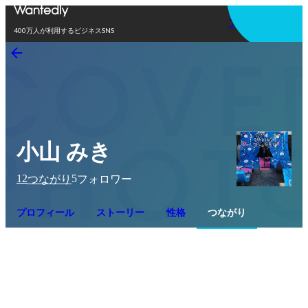
アプリを使う
400万人が利用するビジネスSNS
小山 みき
12
5
つながり
フォロワー
プロフィール
ストーリー
性格
つながり