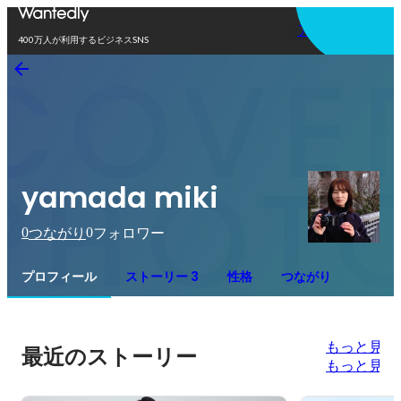
アプリを使う
400万人が利用するビジネスSNS
yamada miki
0
0
つながり
フォロワー
プロフィール
ストーリー 3
性格
つながり
もっと見る
最近のストーリー
もっと見る