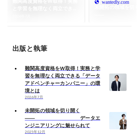
難関高度資格をW取得！実務
wantedly.com
未開拓の領域を切
と学習を無理なく両立できる
―― 
「データアドベンチャーカン
2026年7月
タエンジニアリン
パニー」の環境とは
れて
出版と執筆
難関高度資格をW取得！実務と学
習を無理なく両立できる「データ
アドベンチャーカンパニー」の環
境とは
2026年7月
未開拓の領域を切り開く
―― データエ
ンジニアリングに魅せられて
2025年12月