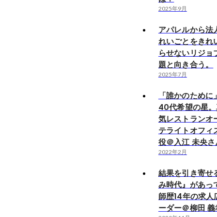
2025年9月
アパレルから法
れいごとをきれ
らせないリジョ
題と向き合う。
2025年7月
「誰かのために
40代希望の星
気レストランオー
テライトオフィ
役＠入江 未央さ
2022年2月
結果を引き寄せ
み時代』があっ
師歴14年の求人
ーダー＠柳田 