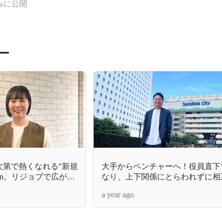
みに公開
ー
次第で熱くなれる”新規
大手からベンチャーへ！役員直下
in。リジョブで広が
なり、上下関係にとらわれずに相
ない、成長と挑戦ス
て組織を創る人事への転身
a year ago