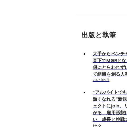
出版と執筆
大手からベンチ
直下でMGRと
係にとらわれず
て組織を創る人
2025年9月
”アルバイトで
熱くなれる”新
ェクトにjoin
がる、雇用形態
い、成長と挑戦
は？