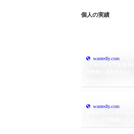
個人の実績
wantedly.com
”アルバイトでも自分
用形態に囚われない
2025年9月
wantedly.com
大手からベンチャーへ
なり、上下関係にと
て組織を創る人事へ