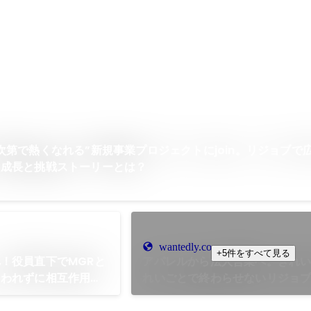
次第で熱くなれる”新規事業プロジェクトにjoin。リジョブで
、成長と挑戦ストーリーとは？
wantedly.com
+5件をすべて見る
！役員直下でMGRと
アパレルから法人営業へ。きれ
らわれずに相互作用し
れいごとで終わらせないリジョ
の転身
課題と向き合う。