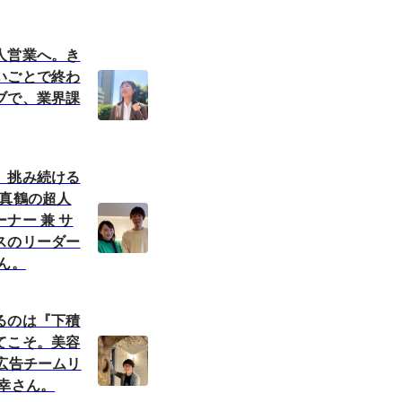
人営業へ。き
いごとで終わ
ブで、業界課
」挑み続ける
。真鶴の超人
ナー 兼 サ
スのリーダー
ん。
るのは『下積
てこそ。美容
広告チームリ
義幸さん。