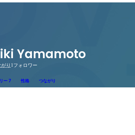
iki Yamamoto
1
ながり
フォロワー
リー 7
性格
つながり