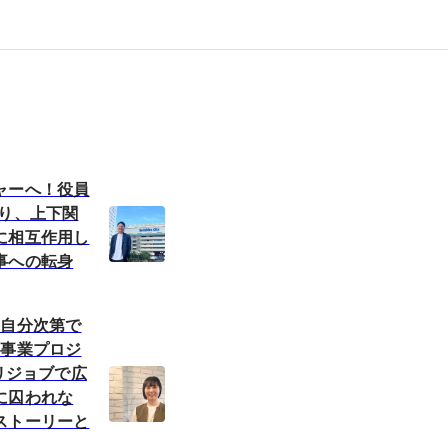
ャーへ！役員
なり、上下関
に相互作用し
事への転身
も自分次第で
規事業プロジ
。リジョブで広
に囚われな
ストーリーと