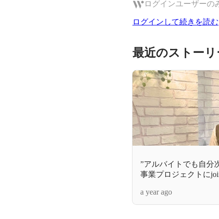
ログインユーザーの
ログインして続きを読む
最近のストーリ
”アルバイトでも自分
事業プロジェクトにjo
る、雇用形態に囚われ
a year ago
トーリーとは？