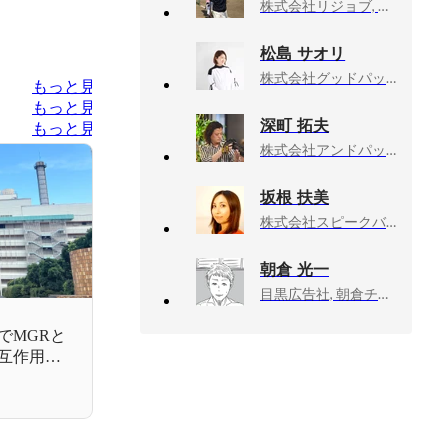
株式会社リジョブ, 総務人事部 チームマネージャー 兼 コーポレート推進室
松島 サオリ
株式会社グッドパッチ, 人事グループマネージャー
もっと見る
もっと見る
深町 拓夫
もっと見る
株式会社アンドパッド, 社長室
坂根 扶美
株式会社スピークバディ, HR 採用担当
朝倉 光一
目黒広告社, 朝倉チーム／クリエイティブ・ディレクター
でMGRと
互作用し