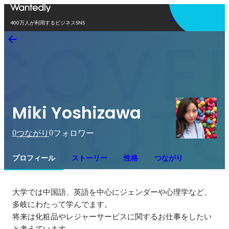
アプリを使う
400万人が利用するビジネスSNS
Miki Yoshizawa
0
0
つながり
フォロワー
プロフィール
ストーリー
性格
つながり
大学では中国語、英語を中心にジェンダーや心理学など、
多岐にわたって学んでます。

将来は化粧品やレジャーサービスに関するお仕事をしたい
と考えています。
