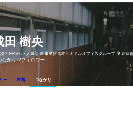
成田 樹央
会社MAVEL / 人事部 兼 事業推進本部ミドルオフィスグループ・マネ
東京都
22
つながり
フォロワー
リー
性格
つながり