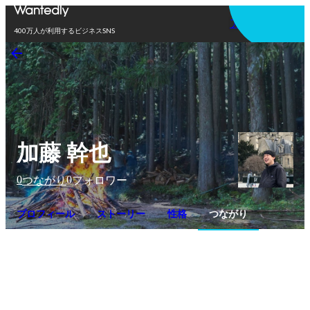
アプリを使う
400万人が利用するビジネスSNS
加藤 幹也
0
0
つながり
フォロワー
プロフィール
ストーリー
性格
つながり