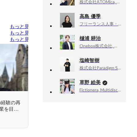
株式会社ATOMica, HR部 部長
高島 優季
フリーランス人事・PR、インタビューライター、（社）WAOJE TOKYO事務局, メンバー
もっと見る
もっと見る
樋浦 耕治
もっと見る
Onebox株式会社, ビジネス統括
塩崎智樹
株式会社Paradigm Shift, 経営
草野 絵美
Fictionera, Multidisciplinary Artist / CEO / Co-Founder
分の経験の再
業を目指
ルとは？