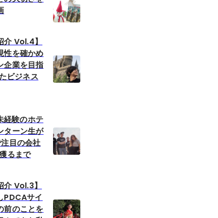
画
 Vol.4】
現性を確かめ
ン企業を目指
得たビジネス
用未経験のホテ
ンターン生が
で注目の会社
を獲るまで
 Vol.3】
PDCAサイ
の前のことを