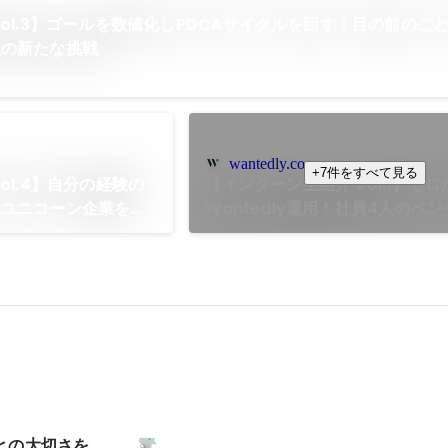
Vol.3】ゴールを数値化しPDCAサイクルを回す！目の前のこ
私の新たな挑戦
wantedly.com
+7件をすべて見る
ol.4】自分の経験の
【インターン生紹介 Vol.1】ゼ
！ユニコーン企業を目
Wantedly運用！社員4人のベ
たビジネススキルとは？
飛び込んで得たものとは
との大切さを