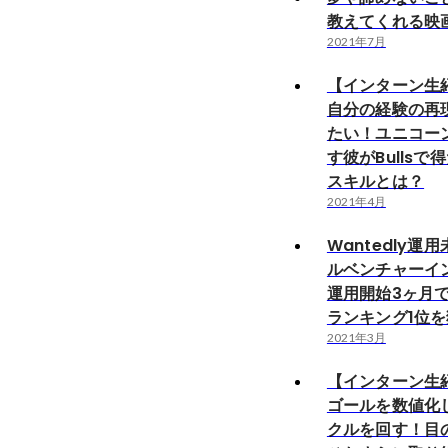
教えてくれる映
2021年7月
【インターン生紹介
自分の経験の再
たい！ユニコー
す彼がBullsで
スキルとは？
2021年4月
Wantedly運
ルベンチャーイ
運用開始3ヶ月
ランキング1位
2021年3月
【インターン生紹介
ゴールを数値化し
クルを回す！目