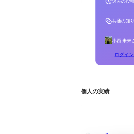
過去の投
共通の知
小西 未来
ログイン
個人の実績