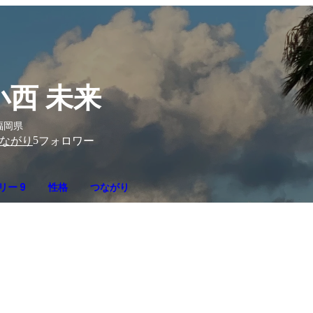
小西 未来
福岡県
5
ながり
フォロワー
リー 9
性格
つながり