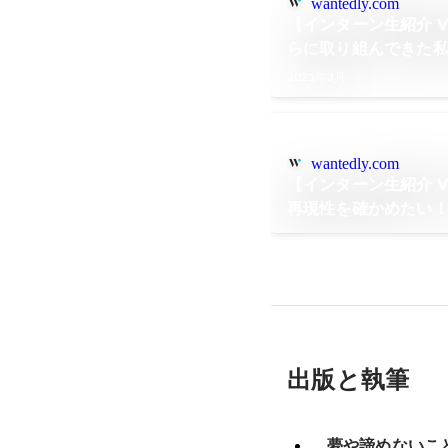
wantedly.com
【インターン生紹介 
らに取り組んできた
2021年3月
wantedly.com
【インターン生紹介 V
再現性を確かめたい
指す彼がBullsで得
出版と執筆
夢や諦めないこ