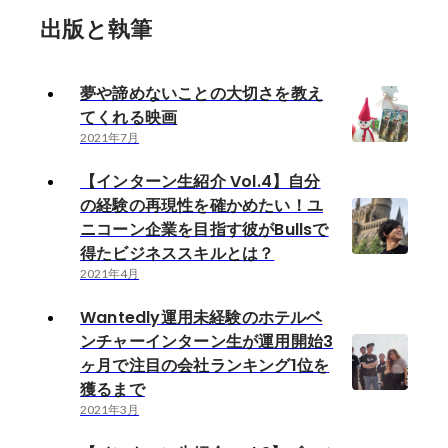
出版と執筆
夢や諦めないことの大切さを教え
てくれる映画
2021年7月
【インターン生紹介 Vol.4】自分
の経験の再現性を確かめたい！ユ
ニコーン企業を目指す彼がBullsで
得たビジネススキルとは？
2021年4月
Wantedly運用未経験のホテルベ
ンチャーインターン生が運用開始3
ヶ月で注目の会社ランキング1位を
獲るまで
2021年3月