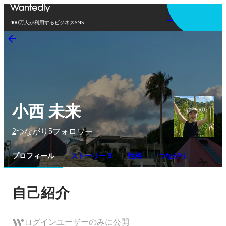
アプリを使う
400万人が利用するビジネスSNS
小西 未来
2
5
つながり
フォロワー
プロフィール
ストーリー 9
性格
つながり
自己紹介
ログインユーザーのみに公開