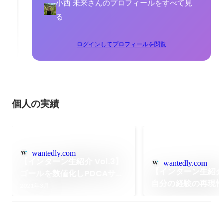
小西 未来さんのプロフィールをすべて見
る
ログインしてプロフィールを閲覧
個人の実績
wantedly.com
【インターン生紹介 Vol.3】
wantedly.com
【インターン生紹介 V
ゴールを数値化しPDCAサイ
自分の経験の再現
クルを回す！目の前のことを
2021年3月
たい！ユニコーン
ひたすらに取り組んできた私
す彼がBullsで得
の新たな挑戦
スキルとは？