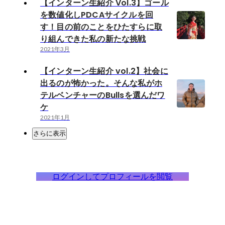
【インターン生紹介 Vol.3】ゴール
を数値化しPDCAサイクルを回
す！目の前のことをひたすらに取
り組んできた私の新たな挑戦
2021年3月
【インターン生紹介 vol.2】社会に
出るのが怖かった。そんな私がホ
テルベンチャーのBullsを選んだワ
ケ
2021年1月
さらに表示
ログインしてプロフィールを閲覧