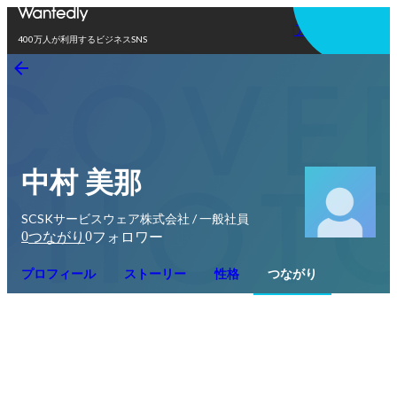
アプリを使う
400万人が利用するビジネスSNS
中村 美那
SCSKサービスウェア株式会社 / 一般社員
0
0
つながり
フォロワー
プロフィール
ストーリー
性格
つながり