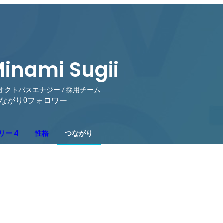
inami Sugii
オクトパスエナジー / 採用チーム
0
ながり
フォロワー
リー 4
性格
つながり