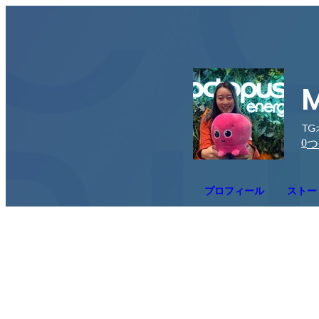
M
TG
0
つ
プロフィール
ストー