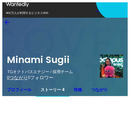
アプリを使う
400万人が利用するビジネスSNS
Minami Sugii
TGオクトパスエナジー / 採用チーム
0
0
つながり
フォロワー
プロフィール
ストーリー 4
性格
つながり