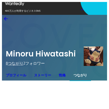
アプリを使う
400万人が利用するビジネスSNS
Minoru Hiwatashi
8
2
つながり
フォロワー
プロフィール
ストーリー
性格
つながり