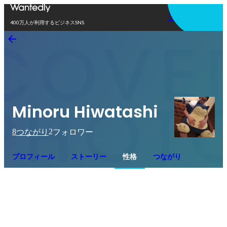
アプリを使う
400万人が利用するビジネスSNS
Minoru Hiwatashi
8
2
つながり
フォロワー
プロフィール
ストーリー
性格
つながり