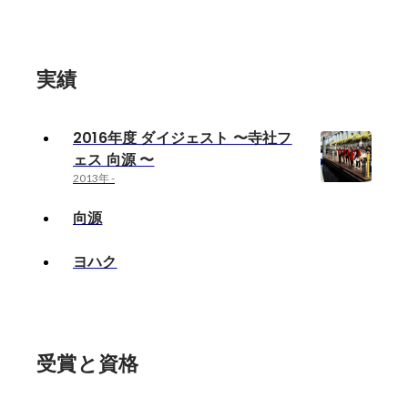
実績
2016年度 ダイジェスト 〜寺社フ
ェス 向源 〜
2013年
-
向源
ヨハク
受賞と資格