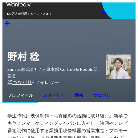
アプリを使う
400万人が利用するビジネスSNS
野村 稔
Sansan株式会社 / 人事本部 Culture & People部
部長
25
4
つながり
フォロワー
プロフィール
ストーリー
性格
つながり
学生時代は映像制作・写真撮影の活動に取り組む。新卒で
キヤノンマーケティングジャパンに入社し、映画やテレビ
番組制作に使用する業務用映像機器の営業推進・プロモー
ションを担当。その後新規事業の部署に異動し、キヤノン