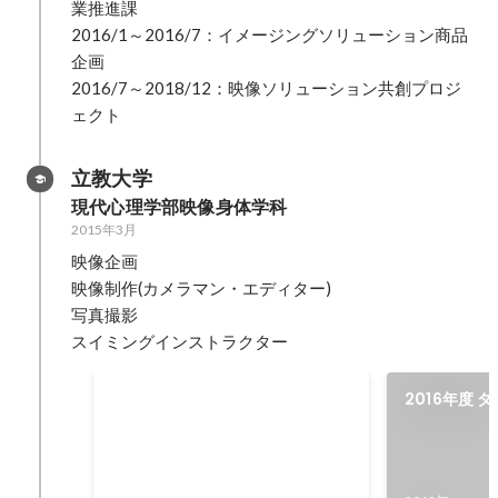
業推進課

2016/1～2016/7：イメージングソリューション商品
企画

2016/7～2018/12：映像ソリューション共創プロジ
ェクト
立教大学
現代心理学部映像身体学科
2015年3月
映像企画

映像制作(カメラマン・エディター)

写真撮影

スイミングインストラクター
TOHOシネマズ学生映画祭 CM部
2016年度 
門グランプリ/映画部門準グラン
ェス 向源 〜
プリ
2014年2月