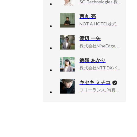
SO Technologies 株式会社, 執行役員CTO
西丸 亮
NOT A HOTEL株式会社, PR/HR
渡辺 一矢
株式会社NineEdge, 代表取締役CEO
徳嶺 あかり
株式会社NTT DXパートナー, ビジネスプロデューサー
キセキ ミチコ
フリーランス, 写真家、ドキュメンタリーカメラマン