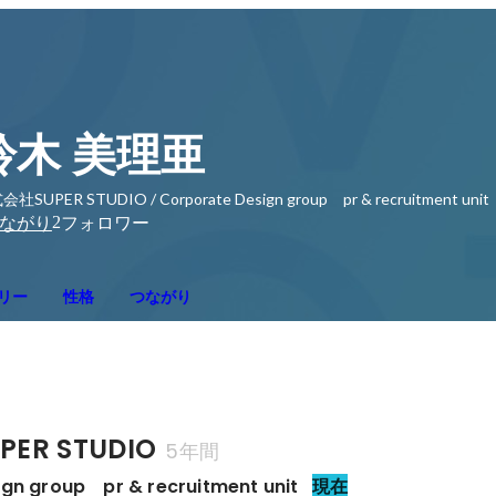
鈴木 美理亜
社SUPER STUDIO / Corporate Design group pr & recruitment unit
2
ながり
フォロワー
リー
性格
つながり
ER STUDIO
5年間
gn group　pr & recruitment unit
現在