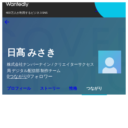
アプリを使う
400万人が利用するビジネスSNS
日髙 みさき
株式会社ナンバーナイン / クリエイターサクセス
局 デジタル配信部 制作チーム
0
0
つながり
フォロワー
プロフィール
ストーリー
性格
つながり