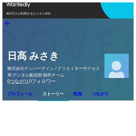
アプリを使う
400万人が利用するビジネスSNS
日髙 みさき
株式会社ナンバーナイン / クリエイターサクセス
局 デジタル配信部 制作チーム
0
0
つながり
フォロワー
プロフィール
ストーリー
性格
つながり