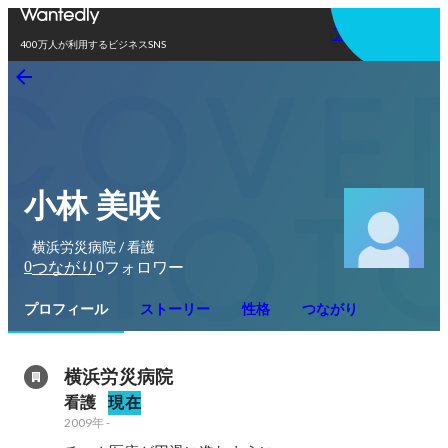
アプリを使う
400万人が利用するビジネスSNS
小林 美咲
横浜労災病院 / 看護
0
0
つながり
フォロワー
プロフィール
ストーリー
性格
つながり
横浜労災病院
看護
現在
2009年
-