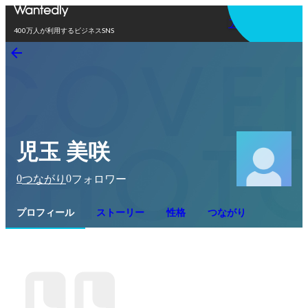
アプリを使う
400万人が利用するビジネスSNS
児玉 美咲
0
0
つながり
フォロワー
プロフィール
ストーリー
性格
つながり