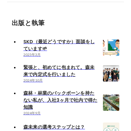
出版と執筆
SKD（最近どうですか）面談をし
ています🌱
2025年3月
緊張と、初めてに包まれて。森未
来で内定式を行いました
2024年10月
森林・林業のバックボーンを持た
ない私が、入社3ヶ月で社内で得た
知識
2024年9月
森未来の選考ステップとは？