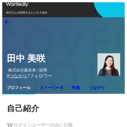
アプリを使う
400万人が利用するビジネスSNS
田中 美咲
株式会社森未来 / 採用
0
2
つながり
フォロワー
プロフィール
ストーリー 8
性格
つながり
自己紹介
ログインユーザーのみに公開