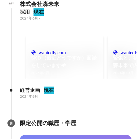
株式会社森未来
採用
現在
2024年6月
-
wantedly.com
wantedly
SKD（最近どうですか）面談
緊張と、初
をしています🌱
森未来で内
2025年3月
2024年10月
経営企画
現在
2024年6月
限定公開の職歴・学歴