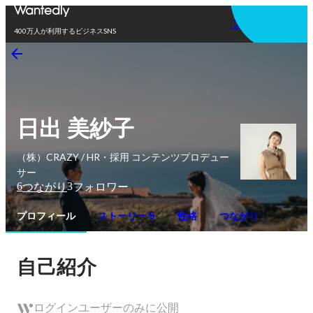
アプリを使う
400万人が利用するビジネスSNS
日出 美紗子
（株）CRAZY / HR・採用 コンテンツプロデュー
サー
6
3
つながり
フォロワー
プロフィール
ストーリー 5
性格
つながり
自己紹介
ログインユーザーのみに公開