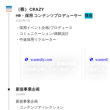
（株）CRAZY 
HR・採用 コンテンツプロデューサー
現在
2023年7月
-
・採用イベント企画/プロデュース

・コミュニケーション/体験設計

・中途採用リクルーター
wantedly.com
wantedly
【入社エントリ】宮崎の式場
【入社エン
で結果を残してきた私が、成
追求してき
長を求めてCRAZYに転職し
ト会社から
2026年7月
2026年7月
た理由。
た理由
新規事業企画
2018年
新規事業企画

・コンテンツディレクション
