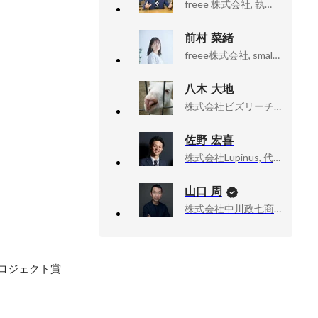
freee 株式会社, 執行役員CSO
前村 菜緒
freee株式会社, small法人事業CPO
八木 大地
株式会社ビズリーチ, ビズリーチ事業部 SMBユニット ユニット長
佐野 宏喜
株式会社Lupinus, 代表取締役
山口 周
株式会社中川政七商店, 社外取締役
プロジェクト賞