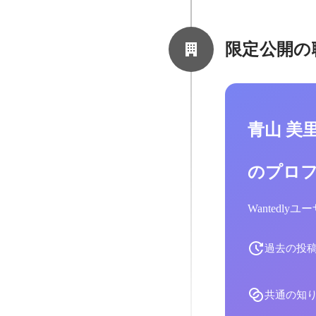
限定公開の
青山 美
のプロ
Wantedl
過去の投
共通の知