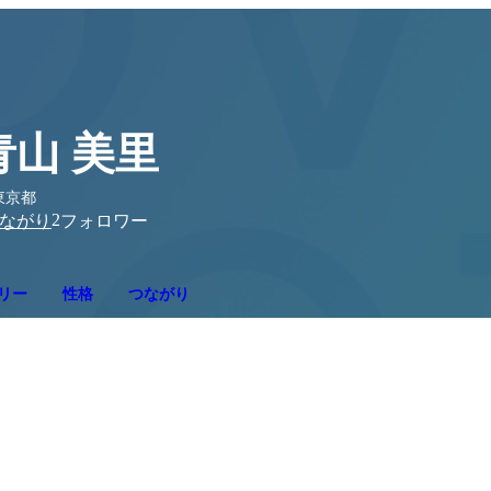
青山 美里
東京都
2
ながり
フォロワー
リー
性格
つながり