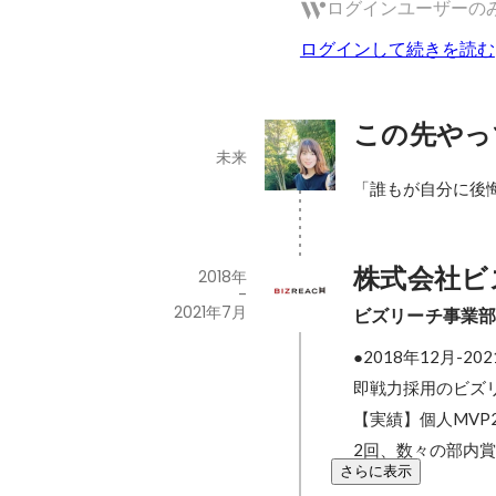
ログインユーザーの
ログインして続きを読む
この先やっ
未来
「誰もが自分に後
株式会社ビ
2018年
-
2021年7月
ビズリーチ事業
●2018年12月-
即戦力採用のビズ
【実績】個人MVP
2回、数々の部内
さらに表示