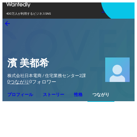
アプリを使う
400万人が利用するビジネスSNS
濱 美都希
株式会社日本電商 / 住宅業務センター2課
0
0
つながり
フォロワー
プロフィール
ストーリー
性格
つながり