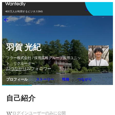
アプリを使う
400万人が利用するビジネスSNS
羽賀 光紀
フラー株式会社 / 採用広報グループ採用ユニッ
ト リクルーター
22
22
つながり
フォロワー
プロフィール
ストーリー
性格
つながり
自己紹介
ログインユーザーのみに公開