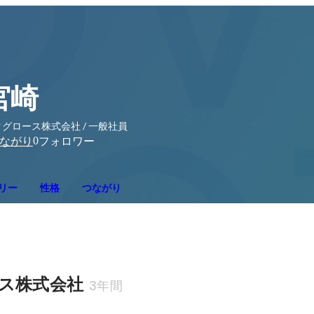
宮崎
グロース株式会社 / 一般社員
0
ながり
フォロワー
リー
性格
つながり
ス株式会社
3年間