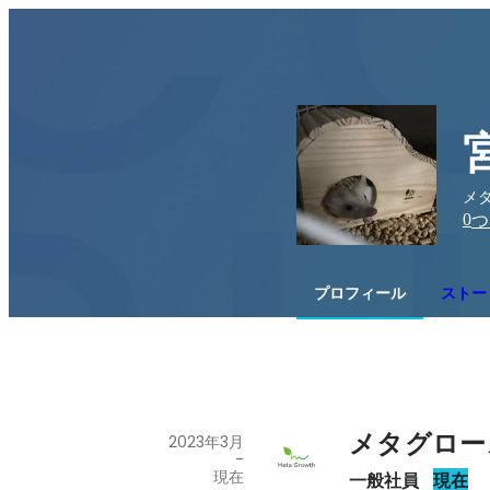
メタ
0
つ
プロフィール
ストー
メタグロー
2023年3月
-
現在
一般社員
現在