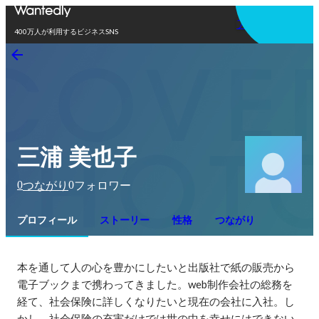
アプリを使う
400万人が利用するビジネスSNS
三浦 美也子
0
0
つながり
フォロワー
プロフィール
ストーリー
性格
つながり
本を通して人の心を豊かにしたいと出版社で紙の販売から
電子ブックまで携わってきました。web制作会社の総務を
経て、社会保険に詳しくなりたいと現在の会社に入社。し
かし、社会保険の充実だけでは世の中を幸せにはできない