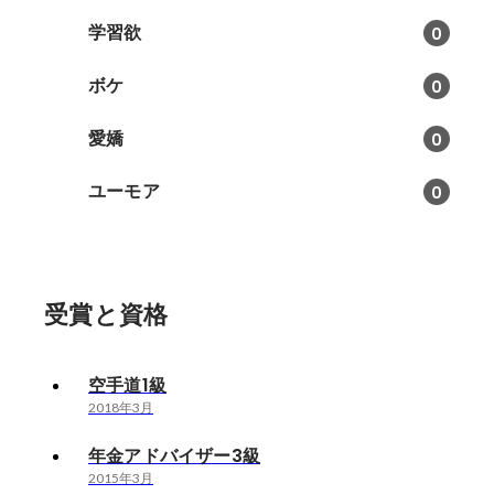
学習欲
0
ボケ
0
愛嬌
0
ユーモア
0
受賞と資格
空手道1級
2018年3月
年金アドバイザー3級
2015年3月