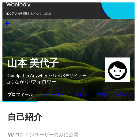
アプリを使う
400万人が利用するビジネスSNS
山本 美代子
Goodpatch Anywhere / UI/UXデザイナー
5
0
つながり
フォロワー
プロフィール
ストーリー
スキル
性格
つながり
自己紹介
ログインユーザーのみに公開