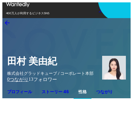
アプリを使う
400万人が利用するビジネスSNS
田村 美由紀
株式会社グラッドキューブ / コーポレート本部
0
13
つながり
フォロワー
プロフィール
ストーリー 46
性格
つながり