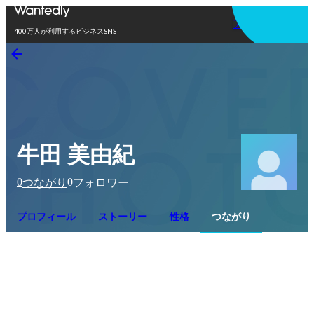
アプリを使う
400万人が利用するビジネスSNS
牛田 美由紀
0
0
つながり
フォロワー
プロフィール
ストーリー
性格
つながり