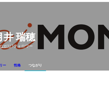
月井 瑞穂
3
ながり
フォロワー
リー
性格
つながり