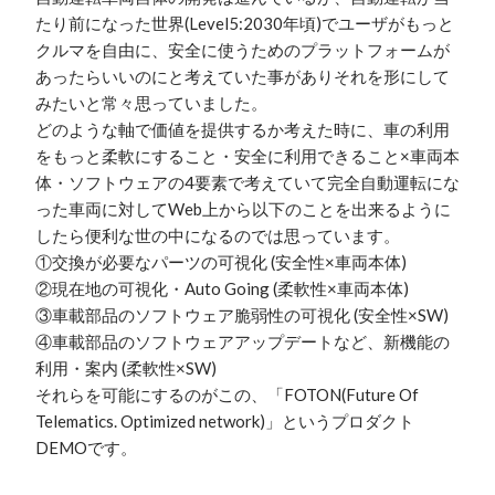
たり前になった世界(Level5:2030年頃)でユーザがもっと
クルマを自由に、安全に使うためのプラットフォームが
あったらいいのにと考えていた事がありそれを形にして
みたいと常々思っていました。

どのような軸で価値を提供するか考えた時に、車の利用
をもっと柔軟にすること・安全に利用できること×車両本
体・ソフトウェアの4要素で考えていて完全自動運転にな
った車両に対してWeb上から以下のことを出来るように
したら便利な世の中になるのでは思っています。

①交換が必要なパーツの可視化 (安全性×車両本体)

②現在地の可視化・Auto Going (柔軟性×車両本体)

③車載部品のソフトウェア脆弱性の可視化 (安全性×SW)

④車載部品のソフトウェアアップデートなど、新機能の
利用・案内 (柔軟性×SW)

それらを可能にするのがこの、「FOTON(Future Of 
Telematics. Optimized network)」というプロダクト
DEMOです。