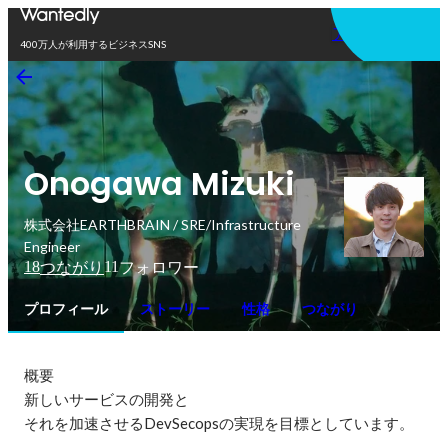
アプリを使う
400万人が利用するビジネスSNS
Onogawa Mizuki
株式会社EARTHBRAIN / SRE/Infrastructure
Engineer
18
11
つながり
フォロワー
プロフィール
ストーリー
性格
つながり
概要

新しいサービスの開発と

それを加速させるDevSecopsの実現を目標としています。 
