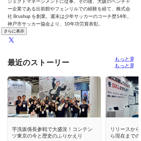
ジェクトマネージメントに従事。その後、大阪のベンチャ
ー企業である出前館やフェンリルでの経験を経て、株式会
社 Brushup を創業。週末は少年サッカーのコーチ歴14年。
神戸市サッカー協会より、10年功労賞表彰。
さらに表示
もっと見る
最近のストーリー
もっと見る
芋洗坂係長参戦で大盛況！コンテン
リリースから
ツ東京の今と歴史のふりかえり
ら現在までの