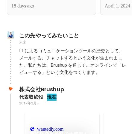
リー】
18 days ago
April 1, 2024
この先やってみたいこと
未来
IT によるコミュニケーションツールの歴史として、
メールする、チャットするという文化が生まれまし
た。私たちは、Brushup を通じて、オンラインで「レ
ビューする」という文化をつくります。
株式会社Brushup
代表取締役
現在
2017年2月
-
toC向けサー
Social 
wantedly.com
Brushup S