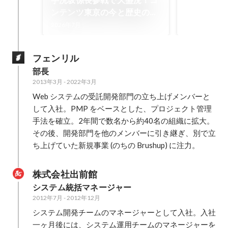
芋洗坂係長参戦で大盛況！コ
動画などのフ
ンテンツ東京の今と歴史のふ
ドし、リンク
2025年7月
りかえり
2026年7月
誰でも手軽に
やりとりがで
ケーションツ
フェンリル
不要、完全無
部長　
ートフォンか
2013年3月
-
2022年3月
ます。 ビジネスシーンでは類似の
サービスもあ
Web システムの受託開発部門の立ち上げメンバーと
有料化を前提
して入社。PMP をベースとした、プロジェクト管理
使える範囲に
手法を確立。2年間で数名から約40名の組織に拡大。
きるファイル
その後、開発部門を他のメンバーに引き継ぎ、別で立
ーザー数、保
ち上げていた新規事業 (のちの Brushup) に注力。
かの点で厳し
こうした仕様
株式会社出前館
での障壁とな
計がビジネス
システム統括マネージャー
ため、一般の
2012年7月
-
2012年12月
ハードルが高
システム開発チームのマネージャーとして入社。入社
Brushup S
一ヶ月後には、システム運用チームのマネージャーを