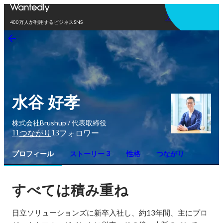
アプリを使う
400万人が利用するビジネスSNS
水谷 好孝
株式会社Brushup / 代表取締役
11
13
つながり
フォロワー
プロフィール
ストーリー 3
性格
つながり
すべては積み重ね
日立ソリューションズに新卒入社し、約13年間、主にプロ