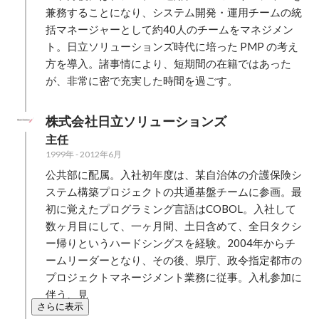
るような仕様
兼務することになり、システム開発・運用チームの統
が気軽にオン
括マネージャーとして約40人のチームをマネジメン
をチェックし
ト。日立ソリューションズ時代に培った PMP の考え
目指します。
方を導入。諸事情により、短期間の在籍ではあった
が、非常に密で充実した時間を過ごす。
株式会社日立ソリューションズ
主任
1999年
-
2012年6月
公共部に配属。入社初年度は、某自治体の介護保険シ
ステム構築プロジェクトの共通基盤チームに参画。最
初に覚えたプログラミング言語はCOBOL。入社して
数ヶ月目にして、一ヶ月間、土日含めて、全日タクシ
ー帰りというハードシングスを経験。2004年からチ
ームリーダーとなり、その後、県庁、政令指定都市の
プロジェクトマネージメント業務に従事。入札参加に
伴う、見
さらに表示