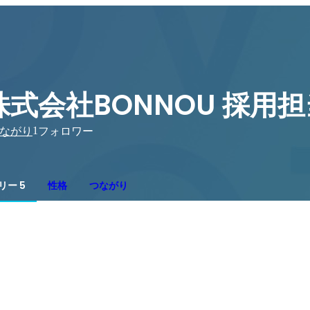
株式会社BONNOU 採用担
1
ながり
フォロワー
リー 5
性格
つながり