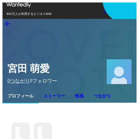
アプリを使う
400万人が利用するビジネスSNS
宮田 萌愛
0
0
つながり
フォロワー
プロフィール
ストーリー
性格
つながり