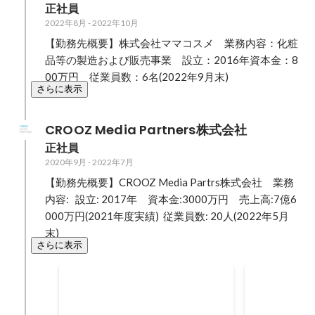
正社員
2022年8月
-
2022年10月
【勤務先概要】株式会社ママコスメ　業務内容：化粧
品等の製造および販売事業　設立：2016年資本金：8
00万円　従業員数：6名(2022年9月末)
さらに表示
CROOZ Media Partners株式会社
正社員
2020年9月
-
2022年7月
【勤務先概要】CROOZ Media Partrs株式会社　業務
内容:   設立: 2017年　資本金:3000万円　売上高:7億6
000万円(2021年度実績)  従業員数: 20人(2022年5月
末)
さらに表示
Instagramのアカウント運用を
広告運用を開
開始して1年1ヶ月で50,000フォ
粗利80万円
2020年9月
-
2021年10月
2021年2月
-
20