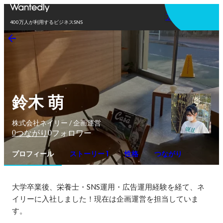
アプリを使う
400万人が利用するビジネスSNS
鈴木 萌
株式会社ネイリー / 企画運営
0
0
つながり
フォロワー
プロフィール
ストーリー 1
性格
つながり
大学卒業後、栄養士・SNS運用・広告運用経験を経て、ネ
イリーに入社しました！現在は企画運営を担当していま
す。
