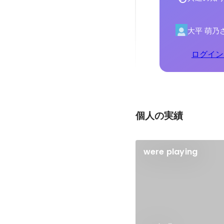
大平 萌乃
ログイン
個人の実績
were playing