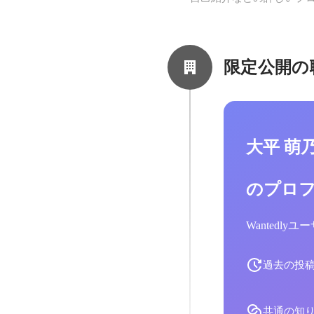
限定公開の
大平 萌
のプロ
Wantedl
過去の投
共通の知