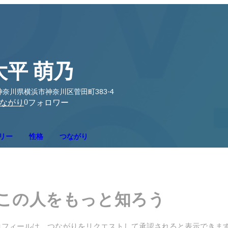
大平 萌乃
神奈川県横浜市神奈川区菅田町383-4
0
ながり
フォロワー
リー
性格
つながり
この人をもっと知ろう
ロフィールは、つながりをリクエストして承認されると表示できま