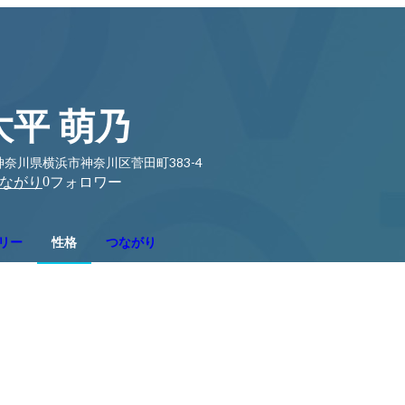
大平 萌乃
神奈川県横浜市神奈川区菅田町383-4
0
ながり
フォロワー
リー
性格
つながり