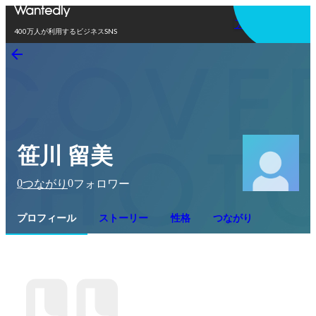
アプリを使う
400万人が利用するビジネスSNS
笹川 留美
0
0
つながり
フォロワー
プロフィール
ストーリー
性格
つながり