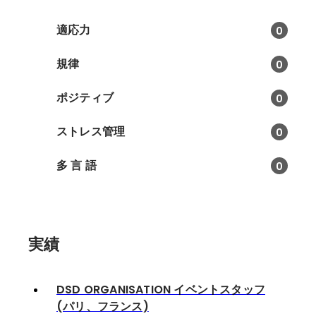
適応力
0
規律
0
ポジティブ
0
ストレス管理
0
多 言 語
0
実績
DSD ORGANISATION イベントスタッフ
(パリ、フランス)