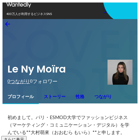
アプリを使う
400万人が利用するビジネスSNS
Le Ny Moïra
0
0
つながり
フォロワー
プロフィール
ストーリー
性格
つながり
初めまして。パリ・ESMOD大学でファッションビジネス
（マーケティング・コミュニケーション・デジタル）を学
んでいる**大村萌來（おおむら もいら）**と申します。
さらに表示