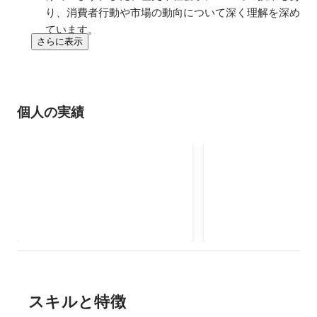
り、消費者行動や市場の動向について深く理解を深め
ています。
さらに表示
個人の実績
DSD ORGANISATION イベン
GLOBAL FASHION
トスタッフ (パリ、フランス)
COLLECTIVE バ
イベントの成功を強化する温かい
バックステージサポー
ドレッサー / 翻訳
歓迎を提供
TheTheのクリエイ
ョンウィーク(パリ
クターとのインタビュ
2025年1月
-
2025年4月
2025年3月
ス)
ンス語/英語/日本語の通訳 
& Co(ウェディングド
Shéllerなどのブラン
モデルのランウェイ登
クアップと衣装の準備
スキルと特徴