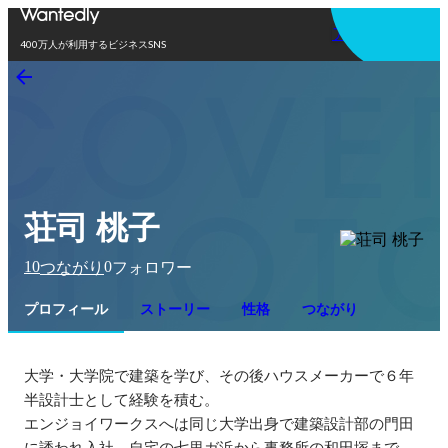
アプリを使う
400万人が利用するビジネスSNS
荘司 桃子
10
0
つながり
フォロワー
プロフィール
ストーリー
性格
つながり
大学・大学院で建築を学び、その後ハウスメーカーで６年
半設計士として経験を積む。

エンジョイワークスへは同じ大学出身で建築設計部の門田
に誘われ入社。自宅の七里ガ浜から事務所の和田塚まで、