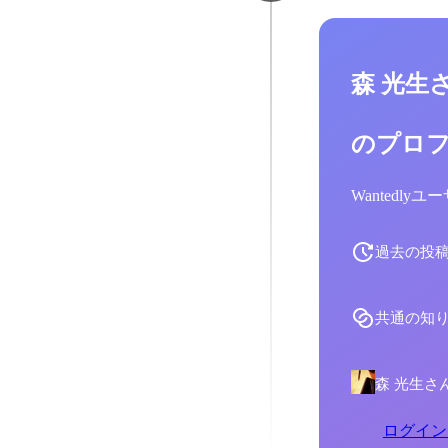
森 光生
のプロ
Wantedl
過去の投
共通の知
森 光生さ
ログイン