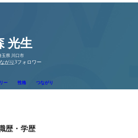
森 光生
埼玉県 川口市
3
ながり
フォロワー
リー
性格
つながり
職歴・学歴