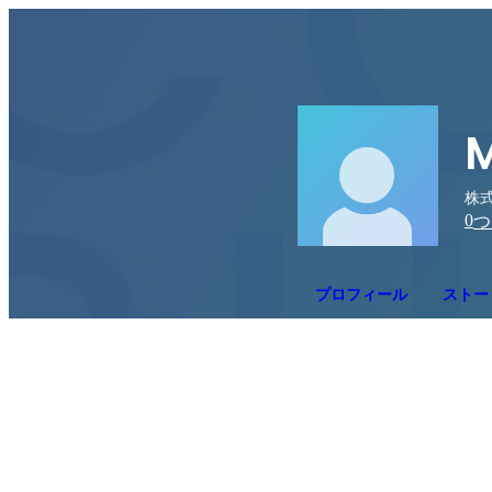
M
株
0
つ
プロフィール
ストー