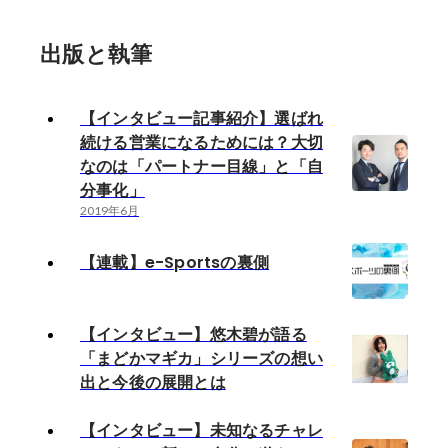
出版と執筆
【インタビュー記事紹介】選ばれ
続ける営業になるためには？大切
なのは「パートナー目線」と「自
分事化」
2019年6月
【連載】e-Sportsの裏側
【インタビュー】悠木碧が語る
「まどかマギカ」シリーズの想い
出と今後の展開とは
【インタビュー】未知なるチャレ