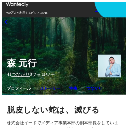
アプリを使う
400万人が利用するビジネスSNS
森 元行
41
8
つながり
フォロワー
プロフィール
ストーリー
性格
つながり
、
脱皮しない蛇は
滅びる
株式会社イードでメディア事業本部の副本部長をしていま