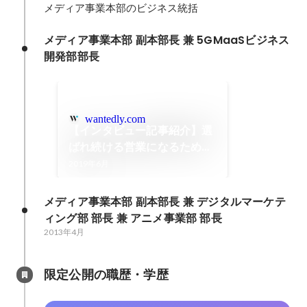
メディア事業本部のビジネス統括
メディア事業本部 副本部長 兼 5GMaaSビジネス
開発部部長
wantedly.com
【インタビュー記事紹介】選
ばれ続ける営業になるために
は？大切なのは「パートナー
2019年6月
目線」と「自分事化」
メディア事業本部 副本部長 兼 デジタルマーケテ
ィング部 部長 兼 アニメ事業部 部長
2013年4月
限定公開の職歴・学歴