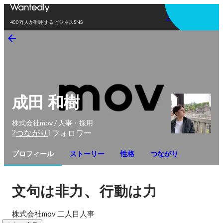
アプリを使う
400万人が利用するビジネスSNS
成田 和樹
株式会社mov / 人事・採用
2
1
つながり
フォロワー
プロフィール
ストーリー
性格
つながり
、
文句は非力
行動は力
株式会社mov 二人目人事