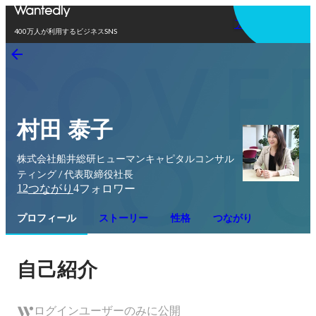
アプリを使う
400万人が利用するビジネスSNS
村田 泰子
株式会社船井総研ヒューマンキャピタルコンサル
ティング / 代表取締役社長
12
4
つながり
フォロワー
プロフィール
ストーリー
性格
つながり
自己紹介
ログインユーザーのみに公開