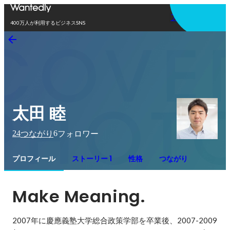
アプリを使う
400万人が利用するビジネスSNS
太田 睦
24
6
つながり
フォロワー
プロフィール
ストーリー 1
性格
つながり
Make Meaning.
2007年に慶應義塾大学総合政策学部を卒業後、2007-2009