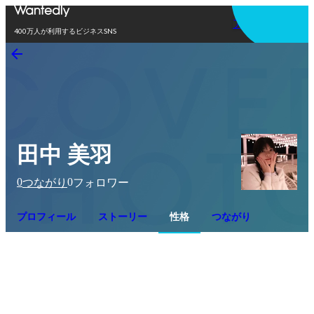
アプリを使う
400万人が利用するビジネスSNS
田中 美羽
0
0
つながり
フォロワー
プロフィール
ストーリー
性格
つながり