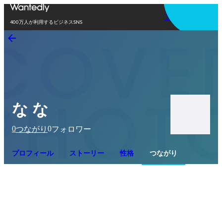
アプリを使う
400万人が利用するビジネスSNS
な な
0
0
つながり
フォロワー
プロフィール
ストーリー
性格
つながり